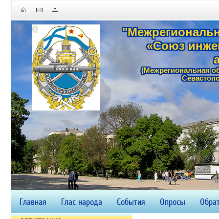
"Межрегиональн
«Союз инже
(Межрегиональная о
Севастопо
Главная
Глас народа
События
Опросы
Обрат