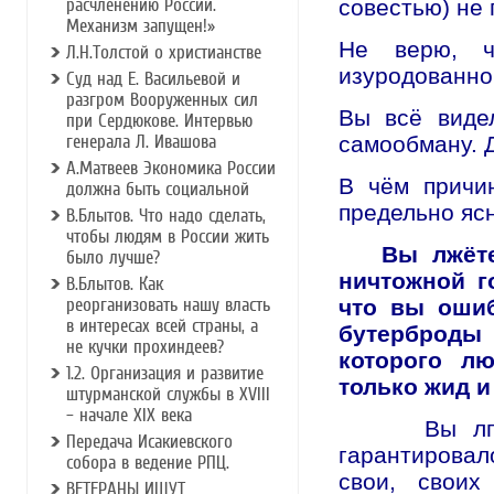
расчленению России.
совестью) не 
Механизм запущен!»
Не верю, ч
Л.Н.Толстой о христианстве
изуродованно
Суд над Е. Васильевой и
разгром Вооруженных сил
Вы всё виде
при Сердюкове. Интервью
генерала Л. Ивашова
самообману. 
А.Матвеев Экономика России
В чём причи
должна быть социальной
предельно яс
В.Блытов. Что надо сделать,
чтобы людям в России жить
Вы лжёте с
было лучше?
ничтожной г
В.Блытов. Как
реорганизовать нашу власть
что вы ошиб
в интересах всей страны, а
бутерброды 
не кучки прохиндеев?
которого л
1.2. Организация и развитие
только жид и
штурманской службы в ХVIII
– начале ХIХ века
Вы лгали в
Передача Исакиевского
гарантировал
собора в ведение РПЦ.
свои, своих
ВЕТЕРАНЫ ИЩУТ