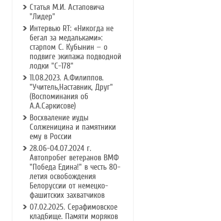
Статья М.И. Астаповича
"Лидер"
Интервью RT: «Никогда не
бегал за медальками»:
старпом С. Кубынин — о
подвиге экипажа подводной
лодки "С-178"
11.08.2023. А.Филиппов.
"Учитель,Наставник, Друг"
(Воспоминания об
А.А.Саркисове)
Восхваление иуды
Солженицина и памятники
ему в России
28.06-04.07.2024 г.
Автопробег ветеранов ВМФ
"Победа Едина!" в честь 80-
летия освобождения
Белоруссии от немецко-
фашитских захватчиков
07.02.2025. Серафимовское
кладбище. Памяти моряков