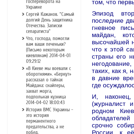
госпереворота на
том, что перв
Украине
Эпизод вто
Сергей Кажанов. "Самый
долгий День защитника
последние дв
Отечества. Записки
гневное пис
сепаратиста"
майдан, кот
Что, господа, помогли
высочайшей н
вам ваши печеньки?
что к этой с
(Письмо некоторым
киевлянам) 2014-04-01
страны его н
09:29:12
негодование, 
«В Киеве мы воевали с
таких, как я,
оборотнями». «Беркут»
в давние вре
рассказал о тайнах
где осуждалос
Майдана: снайперы,
захват морга,
И, наконец,
подпольная кузница
2014-04-02 18:00:43
(журналист и
История ВМС Украины –
родном Киев
это история
обладателей
перманентного
срочно соби
предательства, а не
России, к е
побед.