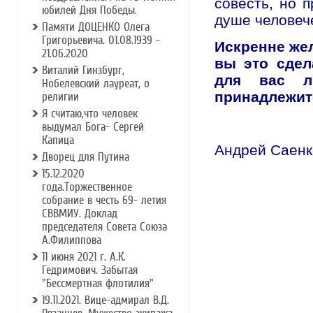
совесть, но п
юбилей Дня Победы.
душе человеч
Памяти ДОЦЕНКО Олега
Григорьевича. 01.08.1939 -
Искренне же
21.06.2020
вы это сдел
Виталий Гинзбург,
для вас л
Нобелевский лауреат, о
принадлежит
религии
Я считаю,что человек
выдумал Бога- Сергей
Капица
Андрей Саенк
Дворец для Путина
15.12.2020
года.Торжественное
собрание в честь 69- летия
СВВМИУ. Доклад
председателя Совета Союза
А.Филиппова
11 июня 2021 г. А.К.
Гедримович. Забытая
"Бессмертная флотилия"
19.11.2021. Вице-адмирал В.Д.