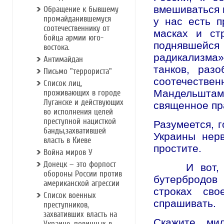
вмешиваться в
Обращение к бывшему
промайданившемуся
у нас есть п
соотечественнику от
масках и ст
бойца армии юго-
поднявшейс
востока.
радикализма»
Антимайдан
танков, раз
Письмо "террориста"
соотечествен
Список лиц,
Мандельштама
проживающих в городе
Луганске и действующих
священное пра
во исполнения целей
преступной нацисткой
Разумеется, г
банды,захватившей
Украины нер
власть в Киеве
простите.
Война миров У
Донецк — это форпост
И вот, собс
обороны России против
бутербродов 
американcкой агреccии
строках сво
Список военных
спрашивать.
преступников,
захвативших власть на
Скажите, ми
Украине, повинных в