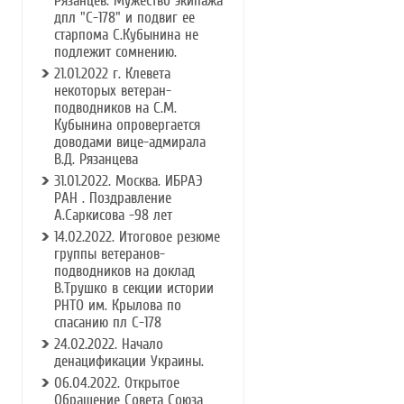
Рязанцев. Мужество экипажа
дпл "С-178" и подвиг ее
старпома С.Кубынина не
подлежит сомнению.
21.01.2022 г. Клевета
некоторых ветеран-
подводников на С.М.
Кубынина опровергается
доводами вице-адмирала
В.Д. Рязанцева
31.01.2022. Москва. ИБРАЭ
РАН . Поздравление
А.Саркисова -98 лет
14.02.2022. Итоговое резюме
группы ветеранов-
подводников на доклад
В.Трушко в секции истории
РНТО им. Крылова по
спасанию пл С-178
24.02.2022. Начало
денацификации Украины.
06.04.2022. Открытое
Обращение Совета Союза