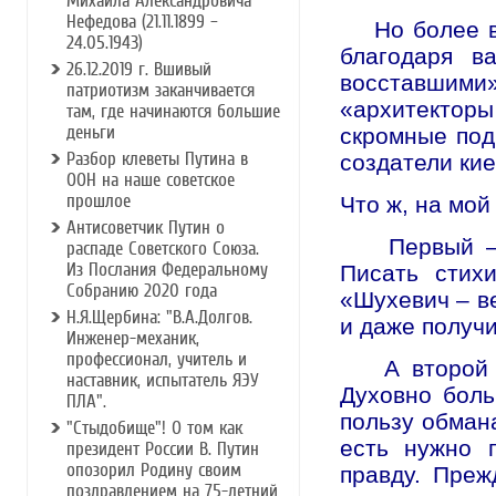
Михаила Александровича
Нефедова (21.11.1899 –
Но более все
24.05.1943)
благодаря в
26.12.2019 г. Вшивый
восставшими»
патриотизм заканчивается
«архитекторы
там, где начинаются большие
деньги
скромные под
Разбор клеветы Путина в
создатели кие
ООН на наше советское
прошлое
Что ж, на мой
Антисоветчик Путин о
Первый – пр
распаде Советского Союза.
Из Послания Федеральному
Писать стих
Собранию 2020 года
«Шухевич – ве
Н.Я.Щербина: "В.А.Долгов.
и даже получ
Инженер-механик,
профессионал, учитель и
А второй пу
наставник, испытатель ЯЭУ
Духовно боль
ПЛА".
пользу обмана
"Стыдобище"! О том как
есть нужно 
президент России В. Путин
опозорил Родину своим
правду. Преж
поздравлением на 75-летний