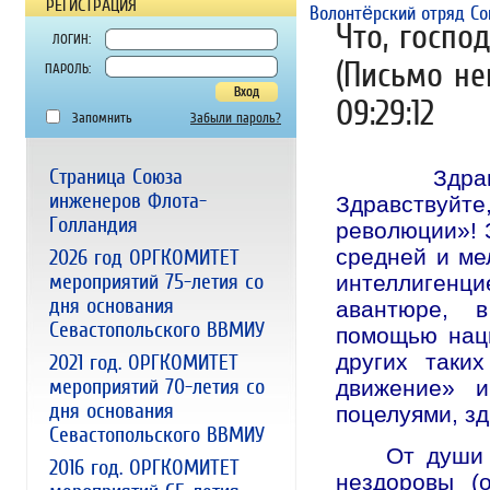
РЕГИСТРАЦИЯ
Поиск выпускников.
Форум
Волонтёрский отряд Со
Что, госпо
ЛОГИН:
(Письмо не
ПАРОЛЬ:
09:29:12
Запомнить
Забыли пароль?
Страница Союза
Здравствуй
инженеров Флота-
Здравствуйте
Голландия
революции»! 
средней и ме
2026 год ОРГКОМИТЕТ
мероприятий 75-летия со
интеллигенци
дня основания
авантюре, в
Севастопольского ВВМИУ
помощью наци
других таки
2021 год. ОРГКОМИТЕТ
мероприятий 70-летия со
движение» и
дня основания
поцелуями, зд
Севастопольского ВВМИУ
От души жел
2016 год. ОРГКОМИТЕТ
нездоровы (