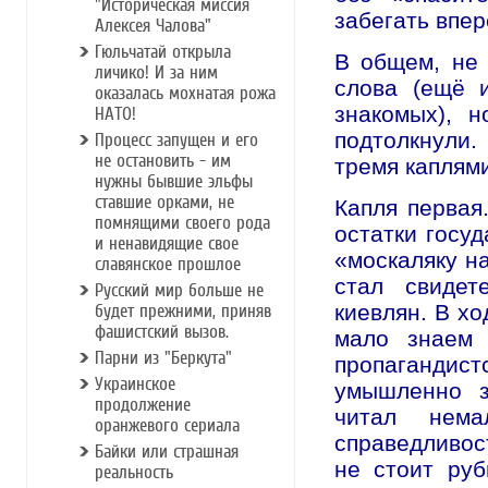
"Историческая миссия
забегать впер
Алексея Чалова"
Гюльчатай открыла
В общем, не 
личико! И за ним
слова (ещё 
оказалась мохнатая рожа
знакомых), н
НАТО!
подтолкнули. 
Процесс запущен и его
не остановить - им
тремя каплям
нужны бывшие эльфы
ставшие орками, не
Капля первая
помнящими своего рода
остатки госуд
и ненавидящие свое
«москаляку на
славянское прошлое
стал свидет
Русский мир больше не
киевлян. В хо
будет прежними, приняв
фашистский вызов.
мало знаем 
Парни из "Беркута"
пропагандис
Украинcкое
умышленно з
продолжение
читал нема
оранжевого сериала
справедливос
Байки или страшная
не стоит руб
реальность