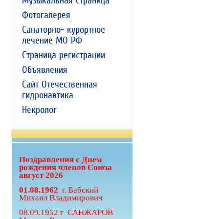
Музыкальная страница
Фотогалерея
Санаторно- курортное
лечение МО РФ
Страница регистрации
Объявления
Сайт Отечественная
гидронавтика
Некролог
Поздравления с Днем
рождения членов Союза
август 2026
01.08.1962
г. Бабский
Михаил Владимирович
08.09.1952 г САНЖАРОВ