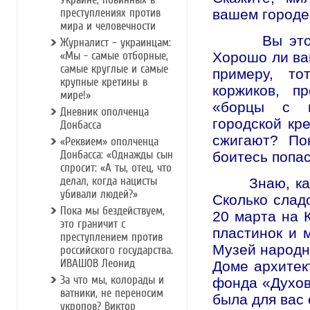
преступлениях против
вашем город
мира и человечности
Вы этого х
Журналист – украинцам:
«Мы - самые отборные,
Хорошо ли ва
самые круглые и самые
примеру, то
крупные кретины в
коржиков, п
мире!»
«борцы с п
Дневник ополченца
городской кре
Донбасса
сжигают? По
«Реквием» ополченца
Донбасса: «Однажды сын
боитесь попа
спросит: «А ты, отец, что
делал, когда нацисты
Знаю, как в
убивали людей?»
Сколько сладо
Пока мы бездействуем,
20 марта на 
это граничит с
пластинок и 
преступлением против
Музей народн
российского государства.
ИВАШОВ Леонид
Доме архитек
За что мы, колорады и
фонда «Духов
ватники, не переносим
была для вас 
укропов? Виктор