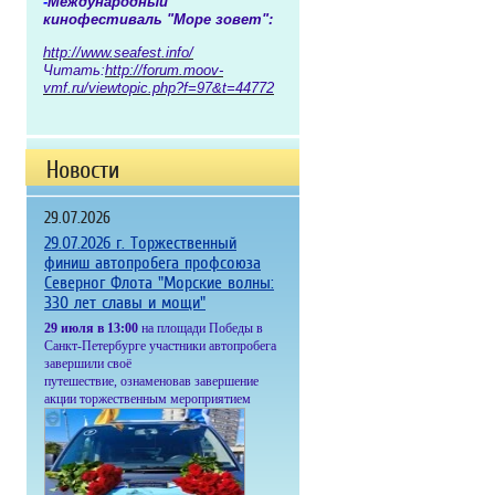
-
Международный
кинофестиваль "Море зовет":
http://www.seafest.info/
Читать:
http://forum.moov-
vmf.ru/viewtopic.php?f=97&t=44772
Новости
29.07.2026
29.07.2026 г. Торжественный
финиш автопробега профсоюза
Северног Флота "Морские волны:
330 лет славы и мощи"
2
9 июля в 13:00
на площади Победы в
Санкт-Петербурге участники автопробега
завершили своё
пу
тешествие, ознаменовав завершение
акции торжественным меропр
иятием