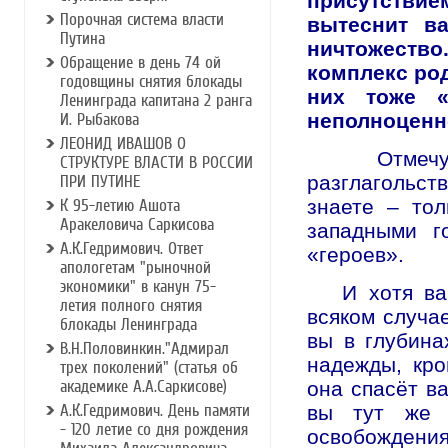
присутств
Порочная система власти
вытеснит ва
Путина
ничтожество.
Обращение в день 74 ой
комплекс род
годовщины снятия блокады
них тоже «
Ленинграда капитана 2 ранга
неполноценн
И. Рыбакова
ЛЕОНИД ИВАШОВ О
Отмечу, кс
СТРУКТУРЕ ВЛАСТИ В РОССИИ
разглагольст
ПРИ ПУТИНЕ
знаете – то
К 95-летию Ашота
Аракеловича Саркисова
западными г
А.К.Гедримович. Ответ
«героев».
апологетам "рыночной
экономики" в канун 75-
И хотя вам 
летия полного снятия
всяком случае
блокады Ленинграда
вы в глубина
В.Н.Половинкин."Адмирал
надежды, кро
трех поколений" (статья об
академике А.А.Саркисове)
она спасёт ва
А.К.Гедримович. День памяти
вы тут же г
- 120 летие со дня рождения
освобождения.