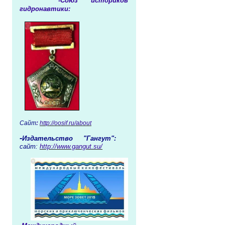
-Союз историков
гидронавтики:
Сайт
:
http://oosif.ru/about
-
Издательство "Гангут":
сайт:
http://www.gangut.su/