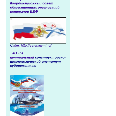
Координационный совет
общественных организаций
ветеранов ВМФ
С
айт: http:
//veteranvmf.ru/
АО «51
центральный
конструкторско-
технологический институт
судоремонта»: