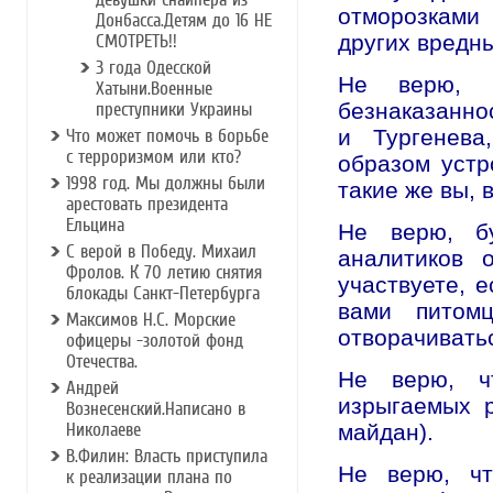
отморозками
Донбасса.Детям до 16 НЕ
других вредн
СМОТРЕТЬ!!
3 года Одесской
Не верю, 
Хатыни.Военные
безнаказанно
преступники Украины
и Тургенева
Что может помочь в борьбе
с терроризмом или кто?
образом устр
1998 год. Мы должны были
такие же вы, 
арестовать президента
Ельцина
Не верю, б
С верой в Победу. Михаил
аналитиков 
Фролов. К 70 летию снятия
участвуете, 
блокады Санкт-Петербурга
вами питом
Максимов Н.С. Морские
отворачиватьс
офицеры -золотой фонд
Отечества.
Не верю, ч
Андрей
изрыгаемых 
Вознесенский.Написано в
Николаеве
майдан).
В.Филин: Власть приступила
Не верю, чт
к реализации плана по