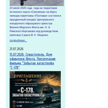
23 июля 2026 года года на территории
яхтенного порта «Смоленка» на борту
линкора-памятника «Полтава» состоялся
праздничный концерт Центрального
концертного образцового оркестра
Военно-Морского Флота им. Н. А.
Римского-Корсакова под руководством
капитана 2 ранга В. К. Лященко.
подробнее...
21.07.2026
15.07.2026. Севастополь. Дом
офицеров Флота. Презентация
фильма "Забытая катастрофа
"С-178"