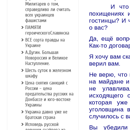
Милитарев о том,
И что бы, 
справедливо ли считать
похищениях 
всех украинцев
гостинцы? И 
фашистами
о вас?
ПАМЯТИ
героическогоСлавянска
Да, ещё вопр
ВСЕ сорта правды на
Как-то догова
Украине
А.Дугин. Большая
Я хочу вам ск
Новороссия и Великое
верил вам.
Наступление.
Шесть суток в железном
Не верю, что 
шкафу
на майдане и
Цена снятия санкций с
не улавлива
России – цена
предательства русских на
исходящего 
Донбассе и юго-востоке
которая уже
Украины
уголовщина в
Украина давно уже не
случилось с 
братская страна
Исповедь русской
Вы убедили
девушки снайпера из