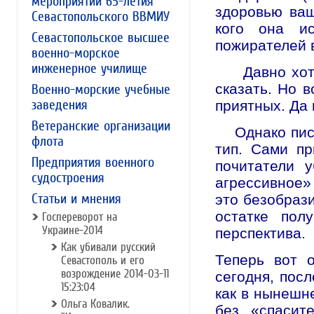
мероприятий 65-летия
здоровью ваш
Севастопольского ВВМИУ
кого она и
Севастопольское высшее
пожирателей 
военно-морское
инженерное училище
Давно хотел 
сказать. Но в
Военно-морские учебные
заведения
приятных. Да 
Ветеранские организации
Однако писат
флота
тип. Сами пр
Предприятия военного
почитатели 
судостроения
агрессивное»
Статьи и мнения
это безобрази
остатке пол
Госпереворот на
Украине-2014
перспектива.
Как убивали русский
Теперь вот о
Севастополь и его
возрождение 2014-03-11
сегодня, пос
15:23:04
как в нынешн
Ольга Ковалик.
без «спасит