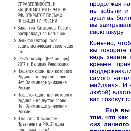
продолжая на
СПРАВЕДЛИВОСТЬ И
ЗАЩИЩАЮТ ИНТЕРЕСЫ ВС
не забыли и 
РФ. ОТКРЫТОЕ ПИСЬМО
души вы боите
ПРЕЗИДЕНТУ РОССИИ
вы заигрывали
Валентин Катасонов. Россию
свою шкуру.
распродадут за бесценок
Великая Октябрьская
Конечно, что
социалистическая революция
вы говорите 
это:
ведь знаете 
24-25 октября (6-7 ноября)
времен прив
2017 г. Великая Революция:
поддерживали
Нашелся один, для которого
Родина - не пустое слово.
самого нача
Нет Олимипаде унижения
майдана». И 
России!
любой) власт
Нашелся один, для которого
вас позовут с
Родина - не пустое слово.
Нет Олимипаде унижения
Ещё вы 
России!
том, что как
В.Блытов. К выборам
«из личного
Президентта РФ. 21 одна
ступенька вверх!