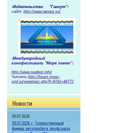
-
Издательство "Гангут":
сайт:
http://www.gangut.su/
-
Международный
кинофестиваль "Море зовет":
http://www.seafest.info/
Читать:
http://forum.moov-
vmf.ru/viewtopic.php?f=97&t=44772
Новости
29.07.2026
29.07.2026 г. Торжественный
финиш автопробега профсоюза