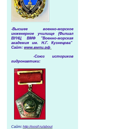
-Высшее военно-морское
инженерное училище (Филиал
ВУНЦ ВМФ "Военно-морская
академия им. Н.Г. Кузнецова"
Сайт:
www.вмпи.рф
-Союз историков
гидронавтики:
Сайт
:
http://oosif.ru/about