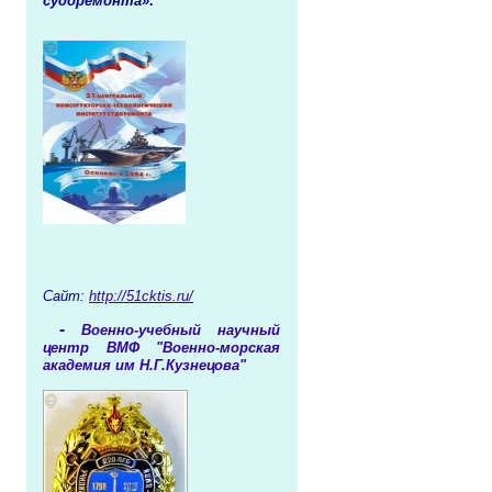
судоремонта»:
Сайт
:
http://51cktis.ru/
-
Военно-учебный научный
центр ВМФ "Военно-морская
академия им Н.Г.Кузнецова"