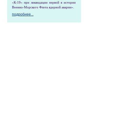
«К-19» при ликвидации первой в истории
Военно-Морского Флота ядерной аварии».
подробнее...