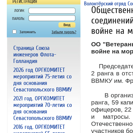
РЕГИСТРАЦИЯ
Поиск выпускников.
Форум
Волонтёрский отряд Со
Обществен
ЛОГИН:
соединени
ПАРОЛЬ:
войне на м
Запомнить
Забыли пароль?
ОО "Ветеран
Страница Союза
войне на мор
инженеров Флота-
Голландия
Председатель
2026 год ОРГКОМИТЕТ
2 ранга в от
мероприятий 75-летия со
ВВМКУ им. Фр
дня основания
Севастопольского ВВМИУ
В организаци
2021 год. ОРГКОМИТЕТ
ранга, 59 кап
мероприятий 70-летия со
офицеров, 22
дня основания
и матросы.
Севастопольского ВВМИУ
Отечественн
2016 год. ОРГКОМИТЕТ
участников бо