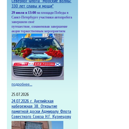
Северног Флота "Морские волны:
330 лет славы и мощи"
2
9 июля в 13:00
на площади Победы в
Санкт-Петербурге участники автопробега
завершили своё
пу
тешествие, ознаменовав завершение
акции торжественным меропр
иятием
подробнее...
25.07.2026
24.07.2026 г. Английская
набережная 38. Открытие
памятной доски Адмиралу Флота
Совесткого Союза Н.Г. Кузнецову