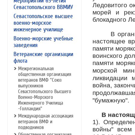
мероприятий 65-летия
Ледовитого ок
Севастопольского ВВМИУ
морей и рек
Севастопольское высшее
блокадного Л
военно-морское
инженерное училище
В организац
Военно-морские учебные
настоящее вр
заведения
памяти моряк
Ветеранские организации
воинского дол
флота
памяти моряк
Межрегиональная
морской ми
общественная организация
ликвидации 
ветеранов ВМФ "Союз
война, законч
выпускников
Севастопольского Высшего
продолжав
Военно-Морского
"бумажную".
Инженерного Училища
-Голландия"
В настоящее
Международная ассоциация
1). Определе
ветеранов ВМФ и
подводников
войны" всем
Общественная организация