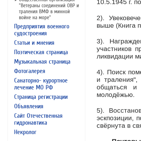
10.5.1945 г. п
"Ветераны соединений ОВР и
траления ВМФ в минной
2). Увековеч
войне на море"
выше (Книга п
Предприятия военного
судостроения
3). Награжд
Статьи и мнения
участников п
Поэтическая страница
ликвидации м
Музыкальная страница
Фотогалерея
4). Поиск по
и траления",
Санаторно- курортное
общаться и 
лечение МО РФ
молодёжью.
Страница регистрации
Объявления
5). Восстан
Сайт Отечественная
эскпозиции, 
гидронавтика
свёрнута в св
Некролог