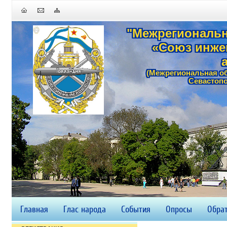
"Межрегиональн
«Союз инже
(Межрегиональная о
Севастопо
Главная
Глас народа
События
Опросы
Обрат