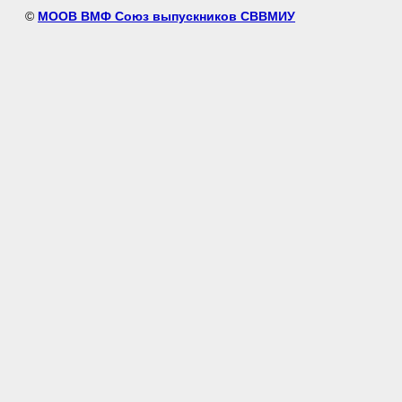
©
МООВ ВМФ Союз выпускников СВВМИУ