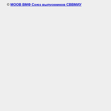
©
МООВ ВМФ Союз выпускников СВВМИУ