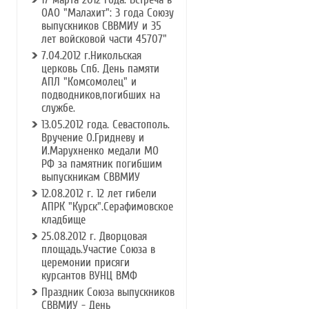
ОАО "Малахит": 3 года Союзу
выпускников СВВМИУ и 35
лет войсковой части 45707"
7.04.2012 г.Никольская
церковь Спб. День памяти
АПЛ "Комсомолец" и
подводников,погибших на
службе.
13.05.2012 года. Севастополь.
Вручение О.Гридневу и
И.Марухненко медали МО
РФ за памятник погибшим
выпускникам СВВМИУ
12.08.2012 г. 12 лет гибели
АПРК "Курск".Серафимовское
кладбище
25.08.2012 г. Дворцовая
площадь.Участие Союза в
церемонии присяги
курсантов ВУНЦ ВМФ
Праздник Союза выпускников
СВВМИУ - День