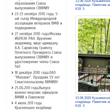
13.08.2020 Кузьминско
образования Союза
кладбище. Памятник а
выпускников СВВМИУ
К19. 5
23-23 октября 2010 года. 5-
ый съезд Международной
ассоциации ветеранов ВМФ и
подводников
27 октября 2010 года.Москва
ИБРАЭН РАН. Вручение
академику, вице-адмиралу
А.А. Саркисову Грамоту
Почетного Президента Союза
выпускников СВВМИУ и
удостоверение члена Союза
№1
18 декабря 2010 года.ОАО
"Малахит". Праздник 59 лет
Севастопольскому ВВМИВУ
25.06.2011 года.Выпуск
военно-морских офицеров
ВМИИ в Павловске
13.08.2020 Кузьминско
кладбище. Памятник а
4 июля 2011 года.
К19. 3
Красненькое кладбище