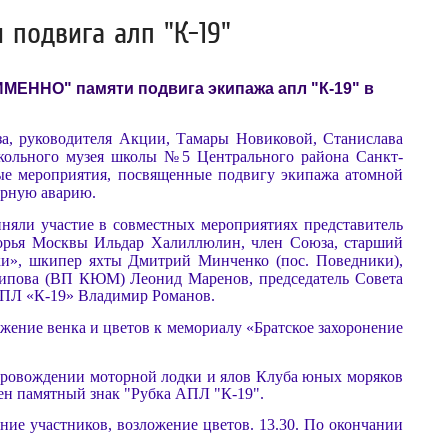
и подвига алп "К-19"
МЕННО" памяти подвига экипажа апл "К-19" в
за, руководителя Акции, Тамары Новиковой, Станислава
кольного музея школы №5 Центрального района Санкт-
ные мероприятия, посвященные подвигу экипажа атомной
ерную аварию.
 участие в совместных мероприятиях представитель
рья Москвы Ильдар Халиллюлин, член Союза, старший
ки», шкипер яхты Дмитрий Минченко (пос. Поведники),
хипова (ВП КЮМ) Леонид Маренов, председатель Совета
 АПЛ «К-19» Владимир Романов
.
жение венка и цветов к
мемориалу «Братское захоронение
сопровождении моторной лодки и ялов Клуба юных моряков
лен памятный знак "Рубка АПЛ "К-19".
ние участников, возложение цветов. 13.30. По окончании