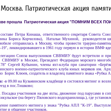
г. Москва. Патриотическая акция памят
скве прошла Патриотическая акция "ПОМНИМ ВСЕХ ПОИ
составе Петра Кинаша, ответственного секретаря Совета Сою
ника Бориса Корчилова), Натальи Мухиной, руководителя ш
мобиле отправилась в Москву, чтобы провести траурно-памят
-19", ликвидировавшего в 1961 году первую в истории ВМФ яд
ию Союза выпускников СВВМИУ будут встретили и приняли
 СВВМИУ в Москве, Президент Федерации морского многобо
178" Сергей Кубынин,
члены яхт-клуба при санатории «Берёз
минского военно-патриотического клуба юных моряков им. Ар
но Борис Клюев, создатель и владелец памятного знака «Рубка
а:
-в 09.00 на Кузьминском кладбище в
состоялся митинг и возло
еезд в пос.Тишково;
о. Посадка участников на две яхты, движение под парусами в 
икульское (на берегу Пяловского водохранилища.), где установ
едение памятного митинга у знака "Рубка АПЛ "К-19". Выступле
итие и общение участников.