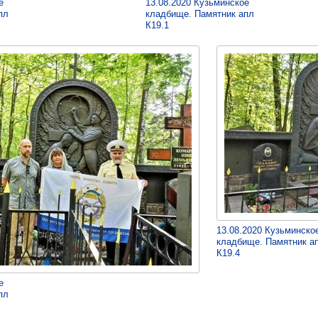
е
13.08.2020 Кузьминское
пл
кладбище. Памятник апл
К19.1
13.08.2020 Кузьминско
кладбище. Памятник а
К19.4
е
пл