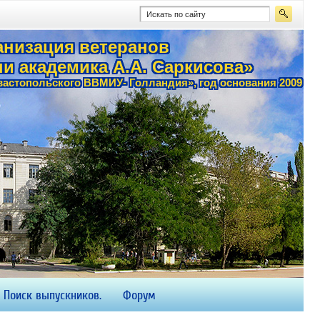
анизация ветеранов
и академика А.А. Саркисова»
астопольского ВВМИУ- Голландия», год основания 2009
Поиск выпускников.
Форум