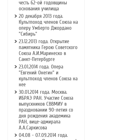
честь 62-ой годовщины
основания училища
20 декабря 2013 года.
Культпоход членов Союза на
оперу Умберто Джордано
"Сибирь"
23.12.2013 года. Открытие
памятника Герою Советского
Союза А.И.Маринеско в
Санкт-Петербурге
23.01.2014 года. Опера
"Евгений Онегин" и
культпоход членов Союза на
нее
30.01.2014 года. Москва.
ИБРАЭ РАН. Участие Союза
выпускников СВВМИУ в
праздновании 90-летия со
дня рождения академика
РАН, вице-адмирала
А.А.Саркисова
04.08 - 07.09.2014 года.