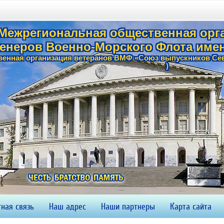
Межрегиональная общественная орг
енеров Военно-Морского Флота имен
енная организация ветеранов ВМФ «Союз выпускников Сев
)
ная связь
Наш адрес
Наши партнеры
Карта сайта