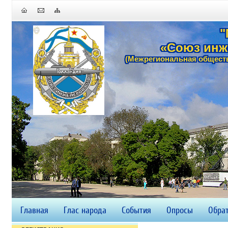
"
«Союз инж
(Межрегиональная обществ
Главная
Глас народа
События
Опросы
Обрат