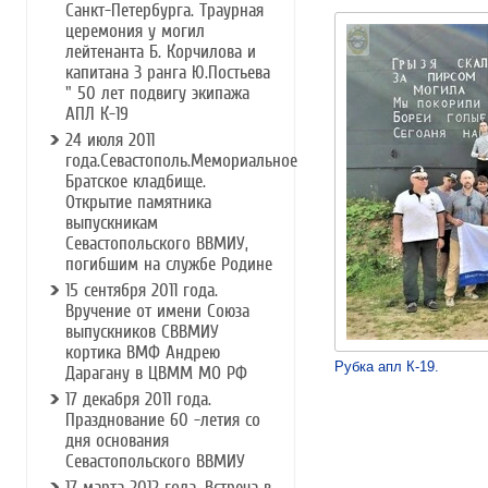
Санкт-Петербурга. Траурная
церемония у могил
лейтенанта Б. Корчилова и
капитана 3 ранга Ю.Постьева
" 50 лет подвигу экипажа
АПЛ К-19
24 июля 2011
года.Севастополь.Мемориальное
Братское кладбище.
Открытие памятника
выпускникам
Севастопольского ВВМИУ,
погибшим на службе Родине
15 сентября 2011 года.
Вручение от имени Союза
выпускников СВВМИУ
кортика ВМФ Андрею
Рубка апл К-19.
Дарагану в ЦВММ МО РФ
17 декабря 2011 года.
Празднование 60 -летия со
дня основания
Севастопольского ВВМИУ
17 марта 2012 года. Встреча в