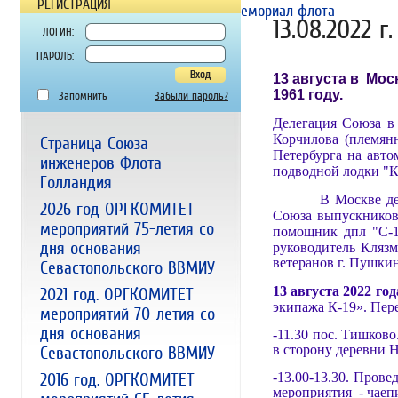
РЕГИСТРАЦИЯ
Волонтёрский отряд Союза
Мемориал флота
13.08.2022 
ЛОГИН:
ПАРОЛЬ:
13 августа в Мо
1961 году.
Запомнить
Забыли пароль?
Делегация Союза в 
Корчилова (племян
Страница Союза
Петербурга на авто
инженеров Флота-
подводной лодки "К
Голландия
В Москве делегац
2026 год ОРГКОМИТЕТ
Союза выпускников
мероприятий 75-летия со
помощник дпл "С-
дня основания
руководитель Кляз
ветеранов г. Пушки
Севастопольского ВВМИУ
13 августа 2022 год
2021 год. ОРГКОМИТЕТ
экипажа К-19». Пер
мероприятий 70-летия со
дня основания
-11.30 пос. Тишков
в сторону
деревни Н
Севастопольского ВВМИУ
2016 год. ОРГКОМИТЕТ
-13.00-13.30. Пров
мероприятия - чаеп